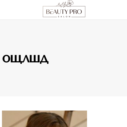
ощлшд