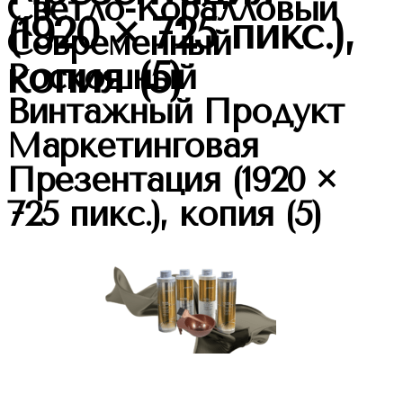
Светло-Коралловый
(1920 × 725 пикс.),
Современный
копия (5)
Роскошный
Винтажный Продукт
Маркетинговая
Презентация (1920 ×
725 пикс.), копия (5)