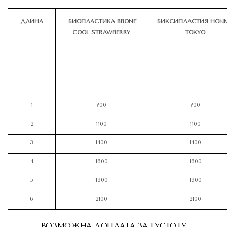
ДЛИНА
БИОПЛАСТИКА
BBONE
БИКСИПЛАСТИЯ
HON
COOL
STRAWBERRY
TOKYO
1
700
700
2
1100
1100
3
1400
1400
4
1600
1600
5
1900
1900
6
2100
2100
ВОЗМОЖНА ДОПЛАТА ЗА ГУСТОТУ