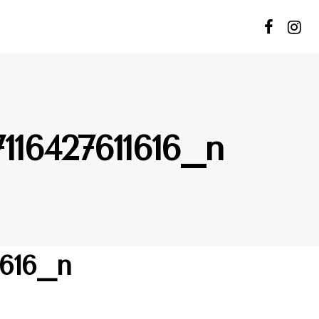
116427611616_n
1616_n