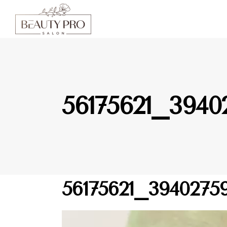
56175621_3940
07.04.2019
56175621_39402759
Відеопрогравач