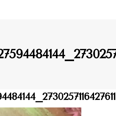
27594484144_2730257
4484144_273025711642761